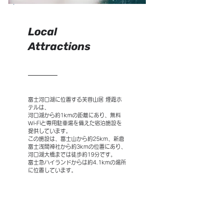
Local
Attractions
富士河口湖に位置する芙蓉山居 煙霞ホ
テルは、
河口湖から約1kmの距離にあり、無料
Wi-Fiと専用駐車場を備えた宿泊施設を
提供しています。
この施設は、富士山から約25km、新倉
富士浅間神社から約3kmの位置にあり、
河口湖大橋までは徒歩約19分です。
富士急ハイランドからは約4.1kmの場所
に位置しています
。
車でお越しのお客様には、遠くない忍野
八海や富士吉田市の訪問もお勧めしま
す。