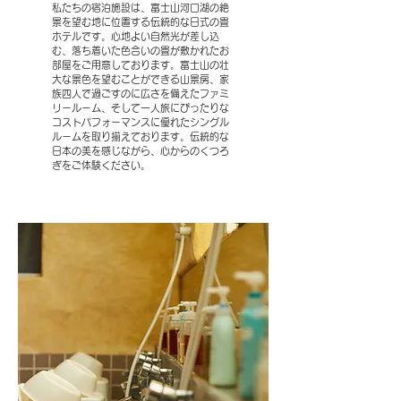
私たちの宿泊施設は、富士山河口湖の絶
景を望む地に位置する伝統的な日式の畳
ホテルです。心地よい自然光が差し込
む、落ち着いた色合いの畳が敷かれたお
部屋をご用意しております。富士山の壮
大な景色を望むことができる山景房、家
族四人で過ごすのに広さを備えたファミ
リールーム、そして一人旅にぴったりな
コストパフォーマンスに優れたシングル
ルームを取り揃えております。伝統的な
日本の美を感じながら、心からのくつろ
ぎをご体験ください。