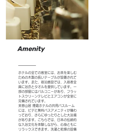
Amenity
ホテルの全ての客室には、お茶を楽しむ
ための木製の長いテーブルが設置されて
います。また、宿泊施設では、入宿者全
員に浴衣とタオルを提供しています。一
部の部屋にはバルコニーがあり、フラッ
トスクリーンテレビとエアコンが全室に
完備されています。
芙蓉山居 煙霞ホテルの共用バスルーム
には、ビデと無料バスアメニティが備わ
っており、さらにゆったりとした大浴場
があります。こちらでは、日本の伝統的
な入浴文化を体験しながら、心身ともに
リラックスできます。洗濯と乾燥の設備