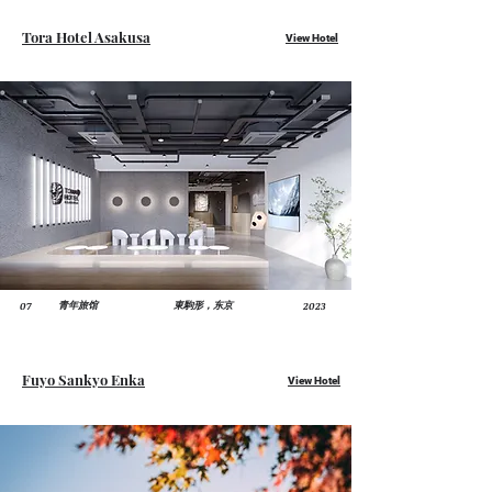
Tora Hotel Asakusa
View Hotel
07
2023
青年旅馆
​東駒形，东京
Fuyo
Sankyo Enka
View Hotel