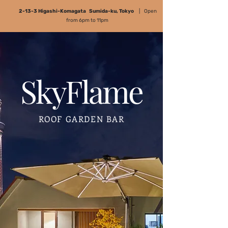
2-13-3 Higashi-Komagata Sumida-ku, Tokyo
| Open
from 6pm to 11pm
SkyFlame
ROOF GARDEN BAR