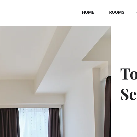
HOME
ROOMS
To
Se