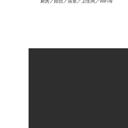
厨房／阳台／浴室／卫生间
／WiFi等