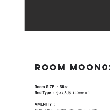
ROOM MOON0
㎡
Room SIZE
：30
Bed Type
：
小双人床 140cm × 1
AMENITY ：