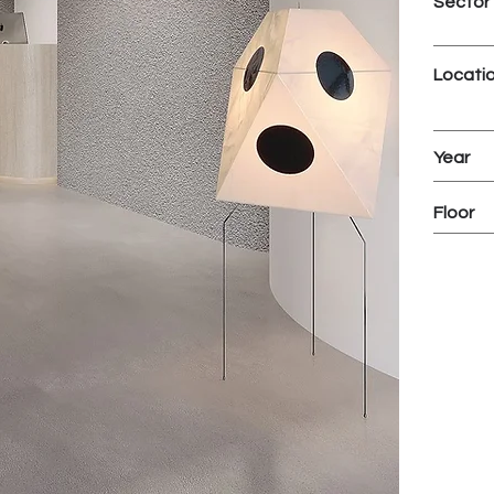
Sector
Locati
Year
Floor