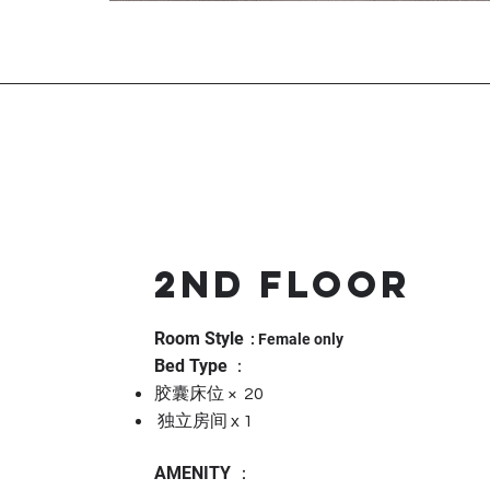
2ND FLOOR
Room Style
: Female only
Bed Type
：
胶囊床位 × 20
独立房间 x 1
AMENITY ：