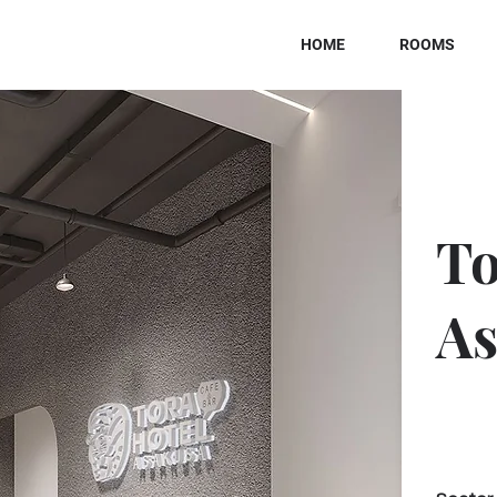
HOME
ROOMS
To
As